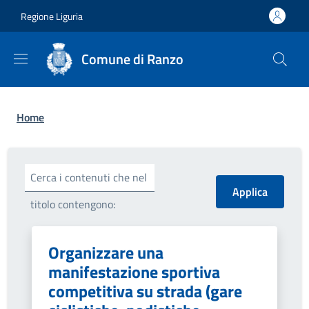
Salta al contenuto principale
Skip to footer content
Regione Liguria
Comune di Ranzo
Briciole di pane
Home
Cerca i contenuti che nel
titolo contengono:
Organizzare una
manifestazione sportiva
competitiva su strada (gare