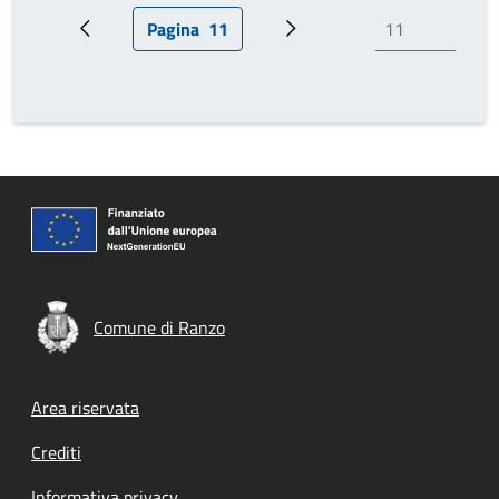
Pagina
11
Pagina precedente
Pagina attuale
Prossima pagina
Comune di Ranzo
Footer menu
Area riservata
Crediti
Informativa privacy