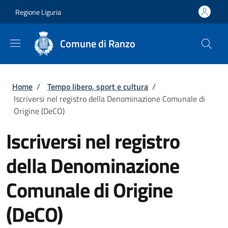
Salta al contenuto principale
Skip to footer content
Regione Liguria
Comune di Ranzo
Briciole di pane
Home
/
Tempo libero, sport e cultura
/
Iscriversi nel registro della Denominazione Comunale di
Origine (DeCO)
Iscriversi nel registro
della Denominazione
Comunale di Origine
(DeCO)