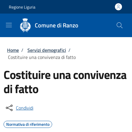
Salta al contenuto principale
Skip to footer content
Regione Liguria
Comune di Ranzo
Briciole di pane
Home
/
Servizi demografici
/
Costituire una convivenza di fatto
Costituire una convivenza
di fatto
Condividi
Normativa di riferimento