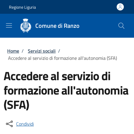
Salta al contenuto principale
Skip to footer content
Regione Liguria
Comune di Ranzo
Briciole di pane
Home
/
Servizi sociali
/
Accedere al servizio di formazione all'autonomia (SFA)
Accedere al servizio di
formazione all'autonomia
(SFA)
Condividi