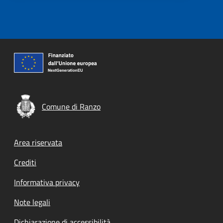
Comune di Ranzo
Footer menu
Area riservata
Crediti
Informativa privacy
Note legali
Dichiarazione di accessibilità