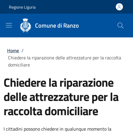
Salta al contenuto principale
Skip to footer content
Regione Liguria
Comune di Ranzo
Briciole di pane
Home
/
Chiedere la riparazione delle attrezzature per la raccolta
domiciliare
Chiedere la riparazione
delle attrezzature per la
raccolta domiciliare
I cittadini possono chiedere in qualunque momento la