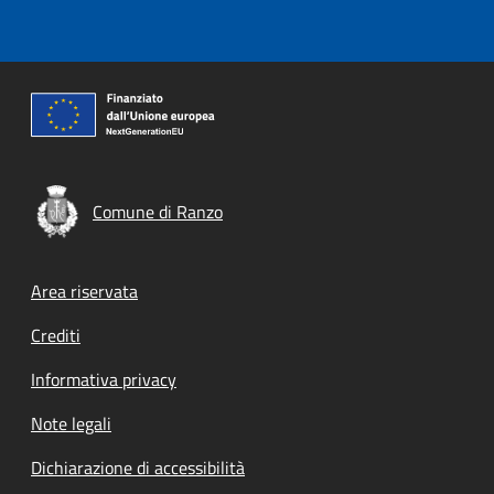
Comune di Ranzo
Footer menu
Area riservata
Crediti
Informativa privacy
Note legali
Dichiarazione di accessibilità