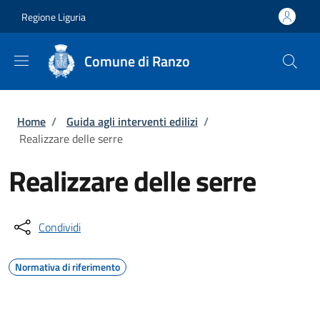
Salta al contenuto principale
Skip to footer content
Regione Liguria
Comune di Ranzo
Briciole di pane
Home
/
Guida agli interventi edilizi
/
Realizzare delle serre
Realizzare delle serre
Condividi
Normativa di riferimento