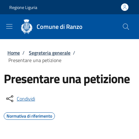
Salta al contenuto principale
Skip to footer content
Regione Liguria
Comune di Ranzo
Briciole di pane
Home
/
Segreteria generale
/
Presentare una petizione
Presentare una petizione
Condividi
Normativa di riferimento