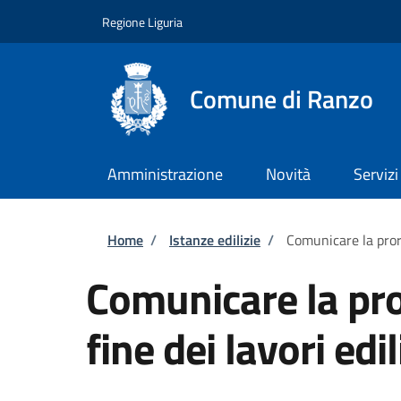
Salta al contenuto principale
Skip to footer content
Regione Liguria
Comune di Ranzo
Amministrazione
Novità
Servizi
Briciole di pane
Home
/
Istanze edilizie
/
Comunicare la prorog
Comunicare la pror
fine dei lavori edil