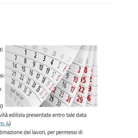
ti
i:
o
20
ività edilizia presentate entro tale data
m. 4
)
ltimazione dei lavori, per permessi di