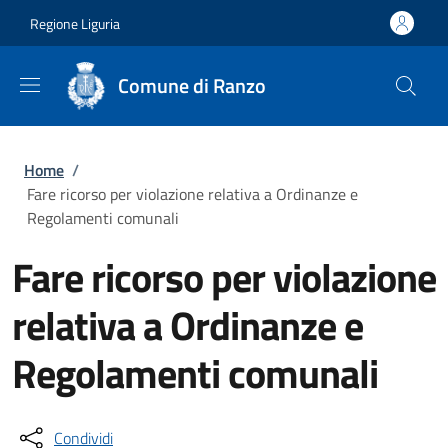
Salta al contenuto principale
Skip to footer content
Regione Liguria
Comune di Ranzo
Briciole di pane
Home
/
Fare ricorso per violazione relativa a Ordinanze e
Regolamenti comunali
Fare ricorso per violazione
relativa a Ordinanze e
Regolamenti comunali
Condividi