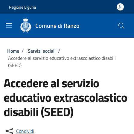
Salta al contenuto principale
Skip to footer content
Regione Liguria
Comune di Ranzo
Briciole di pane
Home
/
Servizi sociali
/
Accedere al servizio educativo extrascolastico disabili
(SEED)
Accedere al servizio
educativo extrascolastico
disabili (SEED)
Condividi