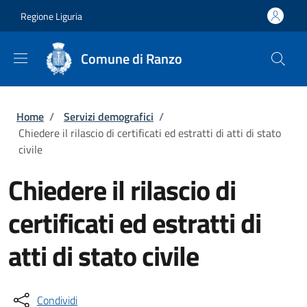
Salta al contenuto principale
Skip to footer content
Regione Liguria
Comune di Ranzo
Briciole di pane
Home
/
Servizi demografici
/
Chiedere il rilascio di certificati ed estratti di atti di stato
civile
Chiedere il rilascio di
certificati ed estratti di
atti di stato civile
Condividi