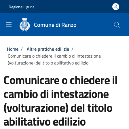
Salta al contenuto principale
Skip to footer content
Regione Liguria
Comune di Ranzo
Briciole di pane
Home
/
Altre pratiche edilizie
/
Comunicare o chiedere il cambio di intestazione
(volturazione) del titolo abilitativo edilizio
Comunicare o chiedere il
cambio di intestazione
(volturazione) del titolo
abilitativo edilizio