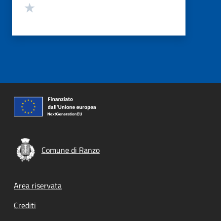
Valuta 1 stelle su 5
Comune di Ranzo
Footer menu
Area riservata
Crediti