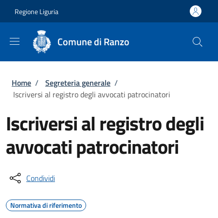
Salta al contenuto principale
Skip to footer content
Regione Liguria
Comune di Ranzo
Briciole di pane
Home
/
Segreteria generale
/
Iscriversi al registro degli avvocati patrocinatori
Iscriversi al registro degli
avvocati patrocinatori
Condividi
Normativa di riferimento