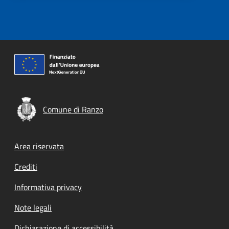
Comune di Ranzo
Footer menu
Area riservata
Crediti
Informativa privacy
Note legali
Dichiarazione di accessibilità