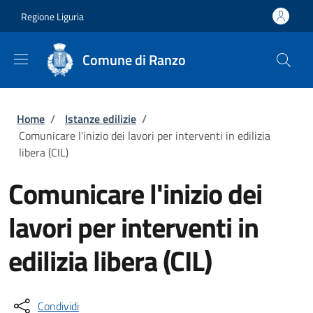
Salta al contenuto principale
Skip to footer content
Regione Liguria
Comune di Ranzo
Briciole di pane
Home
/
Istanze edilizie
/
Comunicare l'inizio dei lavori per interventi in edilizia
libera (CIL)
Comunicare l'inizio dei
lavori per interventi in
edilizia libera (CIL)
Condividi