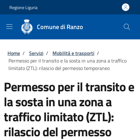
Salta al contenuto principale
Skip to footer content
Regione Liguria
Comune di Ranzo
Briciole di pane
Home
/
Servizi
/
Mobilità e trasporti
/
Permesso per il transito e la sosta in una zona a traffico
limitato (ZTL): rilascio del permesso temporaneo
Permesso per il transito e
la sosta in una zona a
traffico limitato (ZTL):
rilascio del permesso