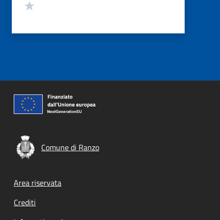
Valuta 1 stelle su 5
Comune di Ranzo
Footer menu
Area riservata
Crediti