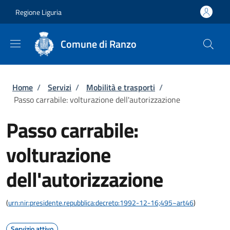
Salta al contenuto principale
Skip to footer content
Regione Liguria
Comune di Ranzo
Briciole di pane
Home
/
Servizi
/
Mobilità e trasporti
/
Passo carrabile: volturazione dell'autorizzazione
Passo carrabile:
volturazione
dell'autorizzazione
(
urn:nir:presidente.repubblica:decreto:1992-12-16;495~art46
)
Servizio attivo