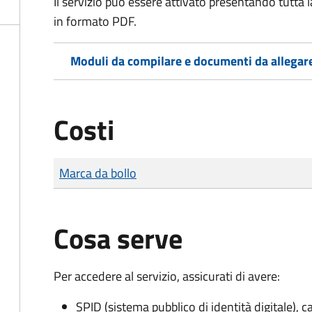
Il servizio può essere attivato presentando tutta
in formato PDF.
Moduli da compilare e documenti da allegar
Costi
Tipo di pagamento
Importo
Marca da bollo
Cosa serve
Per accedere al servizio, assicurati di avere:
SPID (sistema pubblico di identità digitale), ca