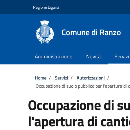
Salta al contenuto principale
Skip to footer content
Regione Liguria
Comune di Ranzo
Amministrazione
Novità
Servizi
Briciole di pane
Home
/
Servizi
/
Autorizzazioni
/
Occupazione di suolo pubblico per l'apertura di c
Occupazione di su
l'apertura di cant