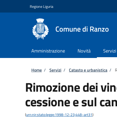
Salta al contenuto principale
Skip to footer content
Regione Liguria
Comune di Ranzo
Amministrazione
Novità
Servizi
Briciole di pane
Home
/
Servizi
/
Catasto e urbanistica
/
R
Rimozione dei vinc
cessione e sul ca
(
urn:nir:stato:legge:1998-12-23;448~art31
)