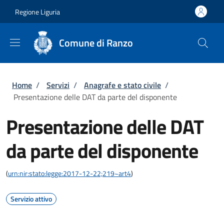
Salta al contenuto principale
Skip to footer content
Regione Liguria
Comune di Ranzo
Briciole di pane
Home
/
Servizi
/
Anagrafe e stato civile
/
Presentazione delle DAT da parte del disponente
Presentazione delle DAT
da parte del disponente
(
urn:nir:stato:legge:2017-12-22;219~art4
)
Servizio attivo