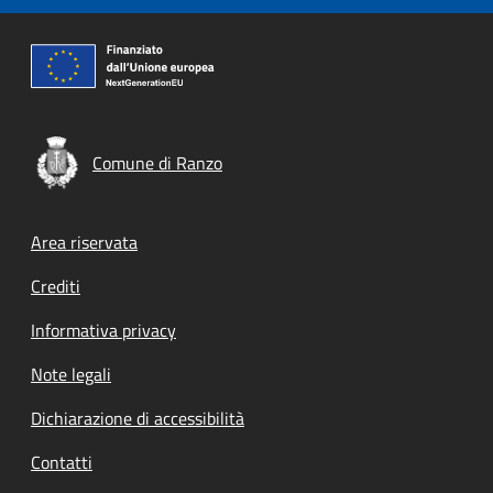
Comune di Ranzo
Footer menu
Area riservata
Crediti
Informativa privacy
Note legali
Dichiarazione di accessibilità
Contatti