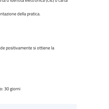
rta d’identità elettronica (CIE) o carta
ntazione della pratica.
e positivamente si ottiene la
: 30 giorni