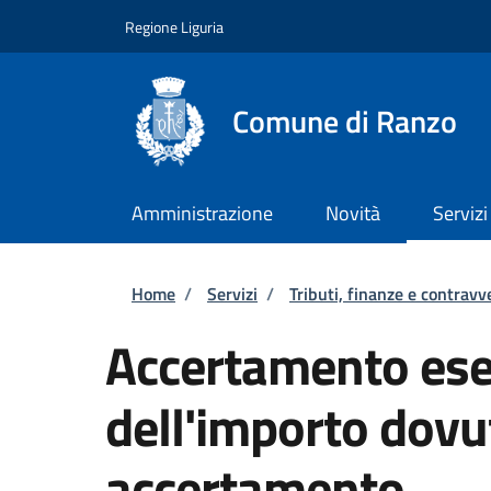
Salta al contenuto principale
Skip to footer content
Regione Liguria
Comune di Ranzo
Amministrazione
Novità
Servizi
Briciole di pane
Home
/
Servizi
/
Tributi, finanze e contravv
Accertamento esec
dell'importo dovu
accertamento