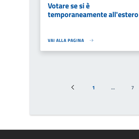
Votare se si è
temporaneamente all'estero
VAI ALLA PAGINA
1
…
7
Pagina precedente
Prima pagina
Pa