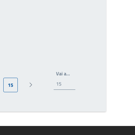
Write the page number you wan
Vai a…
15
ina
Pagina attuale
Prossima pagina