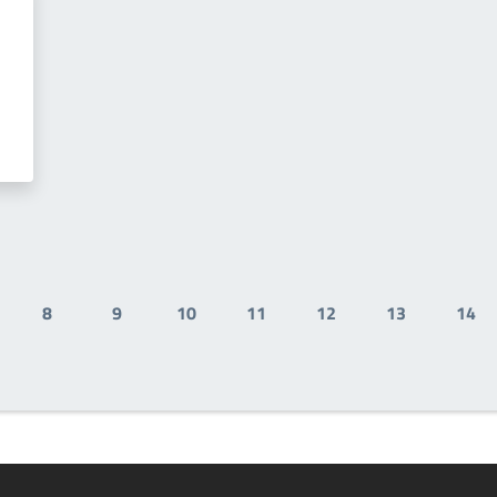
8
9
10
11
12
13
14
gina
Pagina
Pagina
Pagina
Pagina
Pagina
Pagina
Pag